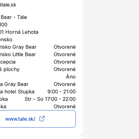
tale.sk
Bear - Tále
100
01
Horná Lehota
ensko
risko Gray Bear
Otvorené
isko Little Bear
Otvorené
ecepcia
Otvorené
é plochy
Otvorené
Áno
ia Gray Bear
Otvorené
a hotel Stupka
9:00 - 21:00
upka
Str - So 17:00 - 22:00
pka
Otvorené
www.tale.sk/