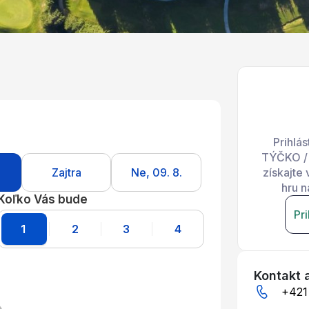
Prihlá
TÝČKO / 
Zajtra
Ne, 09. 8.
získajte
hru n
Koľko Vás bude
Pri
1
2
3
4
Kontakt 
+421