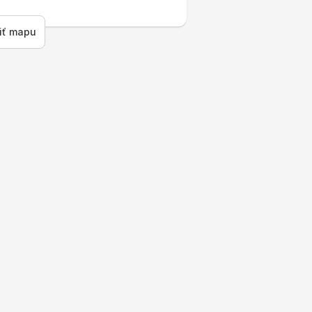
Leaflet
|
© Seznam.cz a.s. a další
+
iť mapu
−