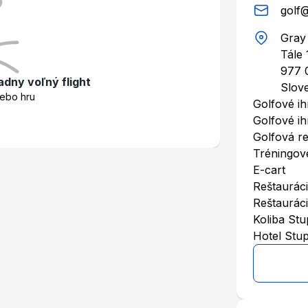
golf@
Gray 
Tále 
977 
adny voľný flight
Slov
lebo hru
Golfové ih
Golfové ihr
Golfová r
Tréningov
E-cart
Reštaurác
Reštauráci
Koliba St
Hotel Stu